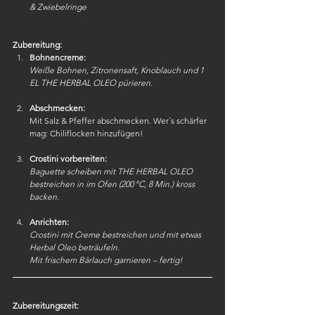
& Zwiebelringe
Zubereitung:
Bohnencreme:
Weiße Bohnen, Zitronensaft, Knoblauch und 1 
EL THE HERBAL OLEO pürieren.
Abschmecken:
Mit Salz & Pfeffer abschmecken. Wer´s schärfer 
mag: Chiliflocken hinzufügen!
Crostini vorbereiten:
Baguette scheiben mit THE HERBAL OLEO 
bestreichen in im Ofen (200 °C, 8 Min.) kross 
backen. 
Anrichten:
Crostini mit Creme bestreichen und mit etwas 
Herbal Oleo beträufeln.
Mit frischem Bärlauch garnieren – fertig!
Zubereitungszeit: