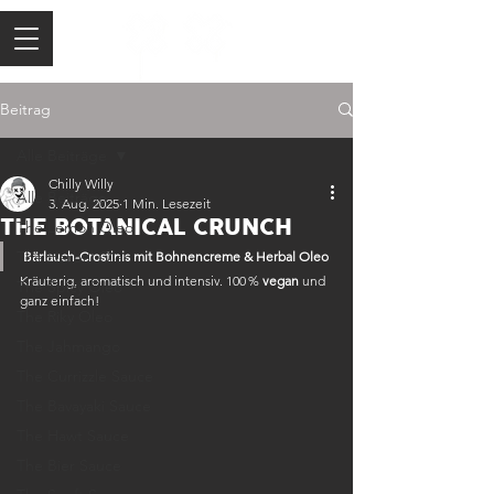
Beitrag
Alle Beiträge
Chilly Willy
Alle Beiträge
3. Aug. 2025
1 Min. Lesezeit
THE BOTANICAL CRUNCH
The Lemon Oleo
The Herbal Oleo
Bärlauch-Crostinis mit Bohnencreme & Herbal Oleo
Kräuterig, aromatisch und intensiv. 100 % 
vegan
 und 
The Spicy Oleo
ganz einfach!
The Riky Oleo
The Jahmango
The Currizzle Sauce
The Bavayaki Sauce
The Hawt Sauce
The Bier Sauce