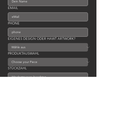
EMAIL
PHONE
EIGENES DESIGN ODER HAWT ARTWORK?
PRODUKTAUSWAHL
STÜCKZAHL
WEITERE INFOS?
SENDEN
HANDMADE. ART. PEOPLE