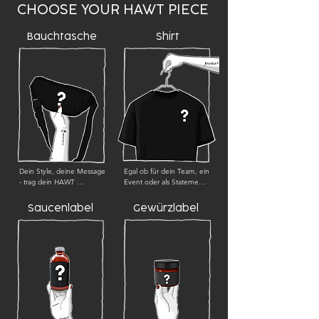
CHOOSE YOUR HAWT PIECE
Bauchtasche
Shirt
Dein Style, deine Message 
Egal ob für dein Team, ein 
- trag dein HAWT 
Event oder als Statement-
ARTWORK direkt am 
Piece - wir machen dein 
Körper. 
Design HAWT.

Saucenlabel
Gewürzlabel
Mindestabnahme: 25 Stück
Mindestabnahme: 50 Stüc
k